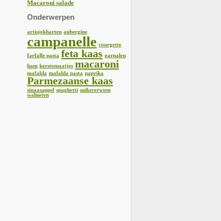
Macaroni salade
Onderwerpen
artisjokharten
aubergine
campanelle
courgette
feta kaas
farfalle pasta
garnalen
macaroni
ham
kerstomaatjes
mafalda
mafalda pasta
paprika
Parmezaanse kaas
sinaasappel
spaghetti
suikererwten
walnoten