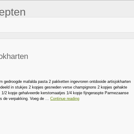
epten
jokharten
am gedroogde mafalda pasta 2 pakketten ingevroren ontdooide artisjokharten
opgedeeld in stukjes 2 kopjes gesneden verse champignons 2 kopjes gehakte
’s 1/2 kopje gehalveerde kerstomaatjes 1/4 kopje fijngeraspte Parmezaanse
ns de verpakking. Voeg de …
Continue reading